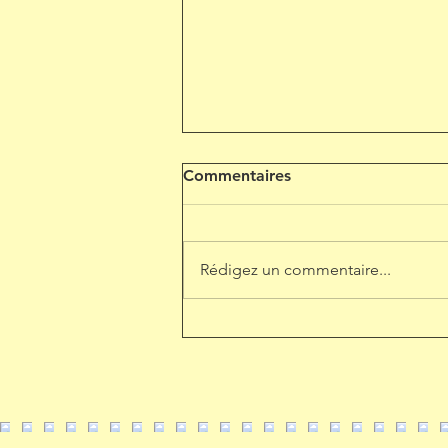
Commentaires
Rédigez un commentaire...
CAPHETTE : LE COFFEE
SHOP VIETNAMIEN
AUTHENTIQUE DU 11E