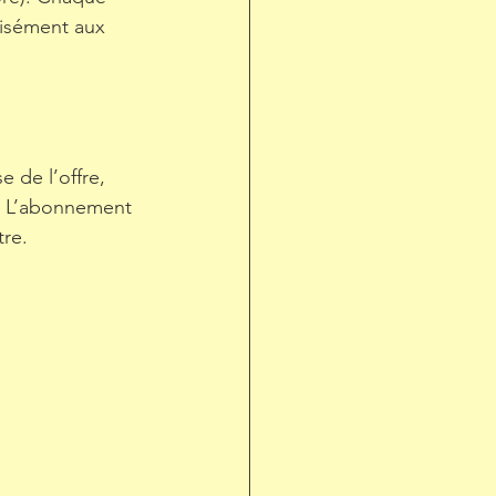
isément aux 
 de l’offre, 
. L’abonnement 
tre.