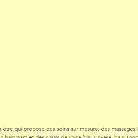
-être qui propose des soins sur mesure, des massages i
 un hammam et des cours de yoga (yin, vinyasa, bain son