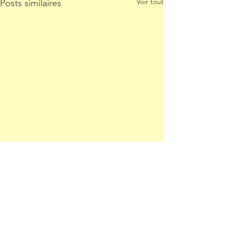
Voir tout
Posts similaires
Commentaires
Rédigez un commentaire...